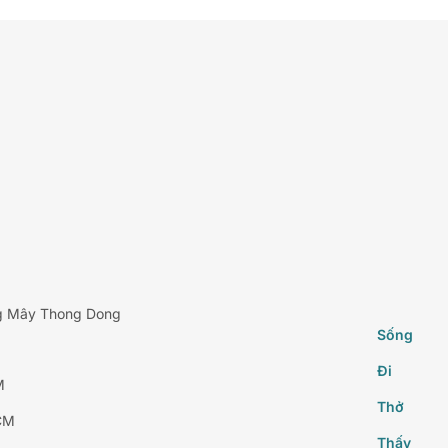
g Mây Thong Dong
Sống
Đi
M
Thở
CM
Thấy