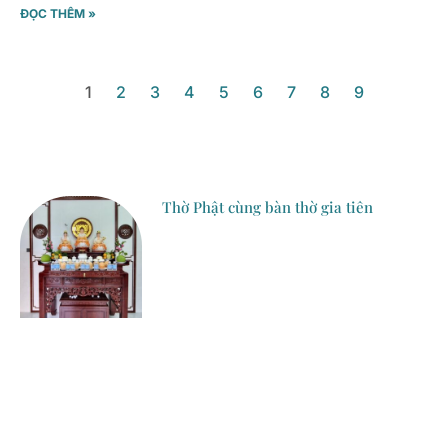
ĐỌC THÊM »
1
2
3
4
5
6
7
8
9
Thờ Phật cùng bàn thờ gia tiên