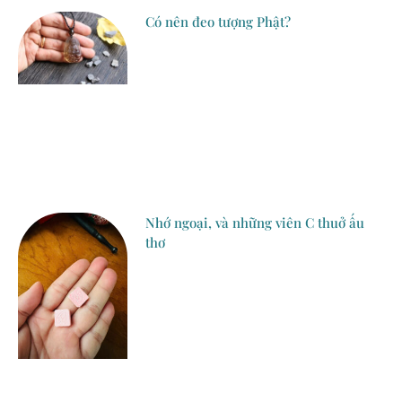
Có nên đeo tượng Phật?
Nhớ ngoại, và những viên C thuở ấu
thơ