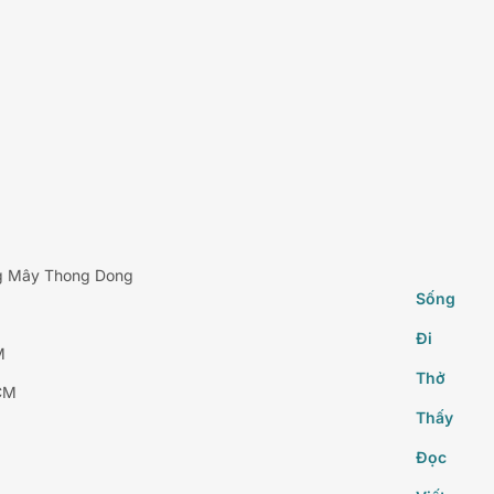
g Mây Thong Dong
Sống
Đi
M
Thở
CM
Thấy
Đọc