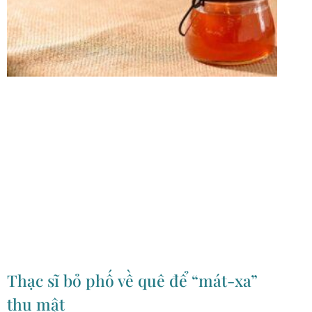
Thạc sĩ bỏ phố về quê để “mát-xa”
thu mật