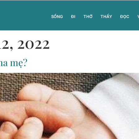
SỐNG
ĐI
THỞ
THẤY
ĐỌC
2, 2022
cha mẹ?