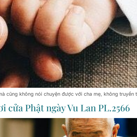
à cũng không nói chuyện được với cha mẹ, không truyền
ơi cửa Phật ngày Vu Lan PL.2566