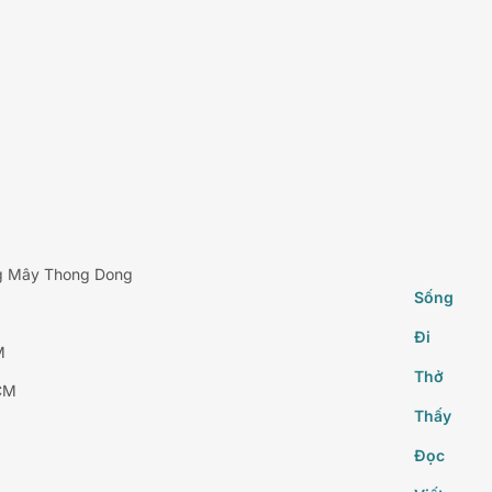
g Mây Thong Dong
Sống
Đi
M
Thở
CM
Thấy
Đọc