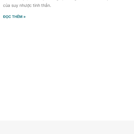
của suy nhược tinh thần.
ĐỌC THÊM »