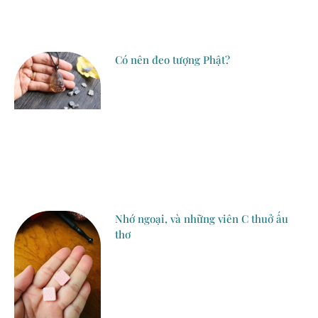
Có nên đeo tượng Phật?
Nhớ ngoại, và những viên C thuở ấu
thơ