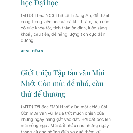
học Đại học
(MTD) Theo NCS.ThS.Lê Trường An, để thành
công trong việc học và cả khi đi làm, bạn cần
có sức khỏe tốt, tinh thần ổn định, luôn sảng
khoái, cầu tiến, để năng lượng tích cực dẫn
đường.
XEM THÊM »
Giới thiệu Tập tản văn Mùi
Nhớ: Còn mùi để nhớ, còn
thứ để thương
(MTD) Tôi đọc “Mùi Nhớ” giữa một chiều Sài
Gòn mưa vần vũ. Mưa trút muộn phiền của
những ngày nắng gắt vào đất. Hơi đất bốc lên
mùi nồng ngái. Mùi đất nhắc nhớ những ngày
tháng cũ cho những đứa xa quê thèm xứ.