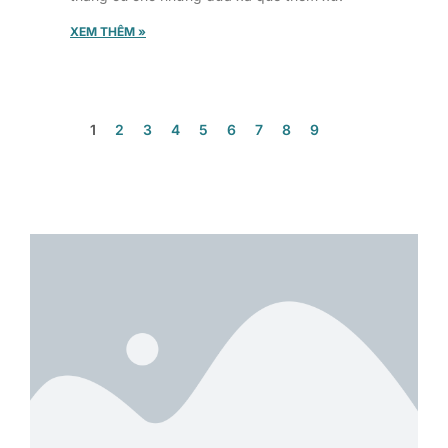
XEM THÊM »
1
2
3
4
5
6
7
8
9