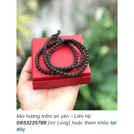
Mùi hương trầm an yên – Liên hệ:
0933225788
[mr Long] hoặc tham khảo
tại
đây