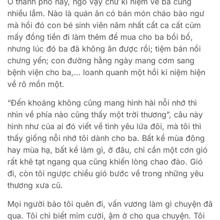
Ở thành phố này, ngó vậy chứ kỉ niệm về ba cũng
nhiều lắm. Nào là quán ăn có bán món cháo bào ngư
mà hồi đó con bé sinh viên năm nhất cất ca cất củm
mấy đồng tiền đi làm thêm để mua cho ba bồi bổ,
nhưng lúc đó ba đã không ăn được rồi; tiệm bán nồi
chưng yến; con đường hằng ngày mang cơm sang
bệnh viện cho ba,… loanh quanh một hồi kỉ niệm hiện
về rõ mồn một.
“Đến khoảng không cũng mang hình hài nỗi nhớ thì
nhìn về phía nào cũng thấy một trời thương”, câu này
hình như của ai đó viết về tình yêu lứa đôi, mà tôi thì
thấy giống nỗi nhớ tôi dành cho ba. Bất kể mùa đông
hay mùa hạ, bất kể làm gì, ở đâu, chỉ cần một cơn gió
rất khẽ tạt ngang qua cũng khiến lòng chao đảo. Gió
đi, còn tôi ngược chiều gió bước về trong những yêu
thương xưa cũ.
Mọi người bảo tôi quên đi, vấn vương làm gì chuyện đã
qua. Tôi chỉ biết mỉm cười, ậm ờ cho qua chuyện. Tôi