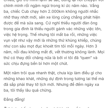
chính mình rồi ngậm ngùi trong kí ức năm nào. Vắng
ba, chiếc Cub chạy hơn 2.000km không người nhắc
nhở thay nhớt mới, sên xe lỏng cũng chẳng phát hiện
được để mà sửa sang. Cứ nghĩ thiếu người đàn ông
trong gia đình là thiếu người gánh vác những việc lớn,
việc hệ trọng. Thế nhưng tôi mất ba rồi, những việc
vụn vặt như vậy mới là những thứ khủng khiếp, chúng
như con sâu mọt đục khoét tim tôi mỗi ngày. Hơn 3
năm, nỗi đau không mất đi, vết thương không lành. Mọi
thứ có thay đổi chăng nữa là bởi vì tôi đã “quen” và
sức chịu đựng bền bỉ hơn một chút.
Một năm trôi qua nhanh thật, chưa kịp làm điều gì cho
những khao khát, những dự định trong tương lai thế mà
đã sắp phải thay tờ lịch mới. Nhưng để đếm ngày xa
ba, tôi thấy lâu quá chừng.
Đằng đẵng!