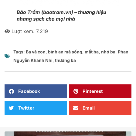
Bảo Trầm (baotram.vn) – thương hiệu
nhang sạch cho mọi nhà
Lượt xem:
7.219
Tags:
Ba và con
,
bình an mà sống
,
mất ba
,
nhớ ba
,
Phan
Nguyễn Khánh Nhi
,
thương ba
Facebook
Pinterest
Twitter
Email