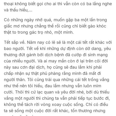
thoại không biết gọi cho ai thì vẫn còn có ba lắng nghe
và thấu hiểu,…
Có những ngày nhớ quá, muốn gặp ba một lần trong
giấc mơ nhưng chẳng thể rồi cũng chỉ biết gào khóc
thật to trong gác trọ nhỏ, một mình.
Tết sắp về. Năm nay có lẽ sẽ là một cái tết rất khác với
bao người. Tết về khi những dự định còn dở dang, yêu
thương đứt gánh bởi dịch bệnh đã cướp đi sinh mạng
của nhiều người. Và ai may mắn còn ở lại trên cõi đời
này sau cơn đại dịch, họ cũng sẽ đau lắm khi phải
chấp nhận sự thật phũ phàng rằng mình đã mất đi
người thân. Tôi cũng trải qua những cái tết trống vắng
như thế nên tôi hiểu, đau lắm nhưng vẫn luôn mỉm
cười. Thôi thì cứ lạc quan và yêu đời nhé, bởi dù thiếu
vắng một người thì chúng ta vẫn phải tiếp tục bước đi,
không thể tách rời vòng xoay cuộc sống. Chỉ có điều
ta sẽ sống một cuộc đời rất khác, tổn thương nhưng