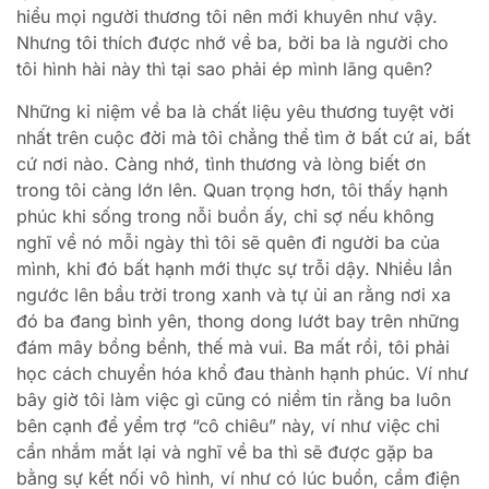
hiểu mọi người thương tôi nên mới khuyên như vậy.
Nhưng tôi thích được nhớ về ba, bởi ba là người cho
tôi hình hài này thì tại sao phải ép mình lãng quên?
Những kỉ niệm về ba là chất liệu yêu thương tuyệt vời
nhất trên cuộc đời mà tôi chẳng thể tìm ở bất cứ ai, bất
cứ nơi nào. Càng nhớ, tình thương và lòng biết ơn
trong tôi càng lớn lên. Quan trọng hơn, tôi thấy hạnh
phúc khi sống trong nỗi buồn ấy, chỉ sợ nếu không
nghĩ về nó mỗi ngày thì tôi sẽ quên đi người ba của
mình, khi đó bất hạnh mới thực sự trỗi dậy. Nhiều lần
ngước lên bầu trời trong xanh và tự ủi an rằng nơi xa
đó ba đang bình yên, thong dong lướt bay trên những
đám mây bồng bềnh, thế mà vui. Ba mất rồi, tôi phải
học cách chuyển hóa khổ đau thành hạnh phúc. Ví như
bây giờ tôi làm việc gì cũng có niềm tin rằng ba luôn
bên cạnh để yểm trợ “cô chiêu” này, ví như việc chỉ
cần nhắm mắt lại và nghĩ về ba thì sẽ được gặp ba
bằng sự kết nối vô hình, ví như có lúc buồn, cầm điện