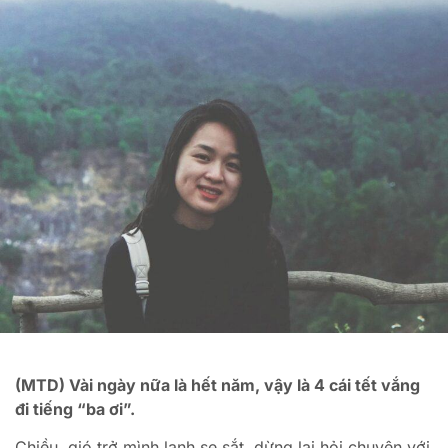
(MTD) Vài ngày nữa là hết năm, vậy là 4 cái tết vắng
đi tiếng “ba ơi”.
Chiều, gió trở mình lạnh se sắt, dừng lại hỏi chuyện với