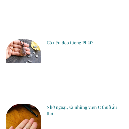
Có nên đeo tượng Phật?
Nhớ ngoại, và những viên C thuở ấu
thơ