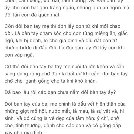
cuốc, cầm xẻng, xới đất, làm nương rẫy. Đôi bàn tay
ấy cho con hạt gạo trắng ngần, những bữa ăn ngon mà
đôi lần con đã quên mất.
Còn đôi bàn tay mẹ thì đón lấy con từ khi mới chào
đời. Là bàn tay chăm sóc cho con từng miếng ăn, giấc
ngủ, khi bị bệnh, lo cho gia đình và dìu dắt con từ
những bước đi đầu đời. Là đôi bàn tay đỡ lấy con khi
con vấp ngã.
Cứ thế đôi bàn tay ba tay mẹ nuôi ta lớn khôn và sẵn
sàng dang rộng chờ đón ta bất cứ khi cần, đôi bàn tay
chở che, gánh gồng cho ta khi khó khăn.
Đã bao lâu rồi các bạn chưa nắm đôi bàn tay ấy?
Đôi bàn tay của ba, mẹ chính là dấu vết hiện thân của
những giọt mồ hôi, nước mắt, là máu, là sự vất vả, hi
sinh. Và đó cũng là vẻ đẹp của tâm hồn: ý chí, chở
che, tình thương, dành cho các con và cố gắng đắp
xây cho gia đình.