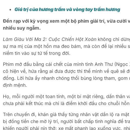
Giá trị của hương trầm và vòng tay trầm hương
Đến rạp với kỳ vọng xem một bộ phim giải trí, vừa cười v
nhiều suy ngẫm.
Làm Giàu Với Ma 2: Cuộc Chiến Hột Xoàn
không chỉ dừng
sự ma mị của một hồn ma đeo bám, mà còn để lại nhiều s
niềm tin vào sự tử tế trong đời.
Phim mở đầu bằng cái chết của minh tinh Anh Thư (Ngọc X
cô hiện về, hứa rằng ai đưa được thi thể mình về quê sẽ đ
đồng. Lời hứa ấy nhanh chóng thổi bùng lòng tham, gom n
định mệnh.
Họ, mỗi người một toan tính, một bí mật riêng, dấn thân và
chưa phải kết thúc mà chỉ là điểm khởi đầu cho chuỗi hỗn
Trên chuyến đi, khán giả thấy từng nhân vật dần lộ ra mặt
bị đồng tiền che mờ lý trí, người bất chấp tình nghĩa để 
khiến người phải nín thở: xe mất phanh lao xuống vực, n