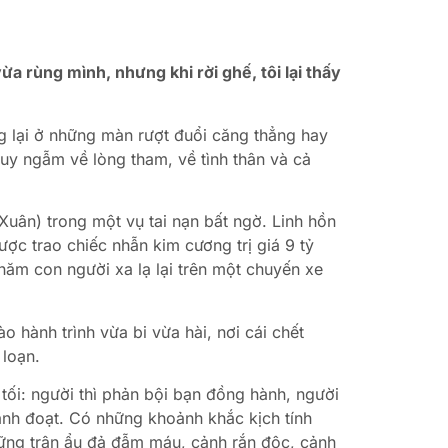
ừa rùng mình, nhưng khi rời ghế, tôi lại thấy
 lại ở những màn rượt đuổi căng thẳng hay
uy ngẫm về lòng tham, về tình thân và cả
uân) trong một vụ tai nạn bất ngờ. Linh hồn
ược trao chiếc nhẫn kim cương trị giá 9 tỷ
ăm con người xa lạ lại trên một chuyến xe
o hành trình vừa bi vừa hài, nơi cái chết
 loạn.
 tối: người thì phản bội bạn đồng hành, người
tranh đoạt. Có những khoảnh khắc kịch tính
hững trận ẩu đả đẫm máu, cảnh rắn độc, cảnh