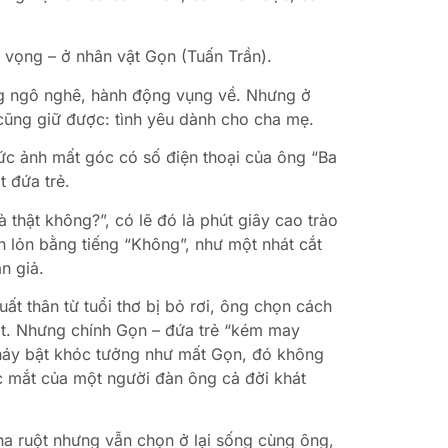
y vọng – ở nhân vật Gọn (Tuấn Trần).
ăng ngô nghê, hành động vụng về. Nhưng ở
 cũng giữ được: tình yêu dành cho cha mẹ.
ức ảnh mất góc có số điện thoại của ông “Ba
 đứa trẻ.
à thật không?”, có lẽ đó là phút giây cao trào
 lỏn bằng tiếng “Không”, như một nhát cắt
n giả.
ất thân từ tuổi thơ bị bỏ rơi, ông chọn cách
hất. Nhưng chính Gọn – đứa trẻ “kém may
Nháy bật khóc tưởng như mất Gọn, đó không
c mắt của một người đàn ông cả đời khát
ha ruột nhưng vẫn chọn ở lại sống cùng ông,