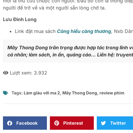
mới là thứ cứu chuộc con người. Đâu đó còn là thông điệp,
người để trở về và một người sẵn lòng chờ ta.
Lưu Đình Long
Link đặt mua sách
Càng hiểu càng thương
, Nxb Dâ
Mây Thong Dong trân trọng được hợp tác trong lĩnh vự
cá nhân; làm sách, in ấn, quảng cáo… Liên hệ: tru
Lượt xem:
3.932
Tags:
Làm giàu với ma 2
,
Mây Thong Dong
,
review phim
Facebook
Pinterest
Twitter