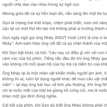
người chĩa dao vào nhau trong sự ngờ vực.
Nhưng giữa tất cả sự hỗn loạn đó, vẫn sáng lên một tia h
Gọn là chàng trai khờ khạo, chậm phát triển, luôn nói n
cậu lại có một thứ lớn lao mà không phải ai trưởng thành
Gọn ngây ngô gọi ông Nháy (NSƯT Hoài Linh) là cha vì b
Nháy”. Anh bám theo ông với tất cả sự chân thành của một
Khi Gọn bật khóc và hỏi: “Lâu nay có điều gì nói với con l
cảm xúc của bộ phim. Tiếng nấc đâu đó khi ông Nháy gọn
vào không chỉ mối quan hệ của họ mà cả niềm tin của khá
Ông Nháy lại là một nhân vật khiến nhiều người ám ảnh. Xu
không tin ai, luôn lợi dụng người khác để mưu cầu vật c
mắn” – lại dạy ông bài học về tình yêu thương. Khi ông 
chỉ là nước mắt của một kẻ giang hồ cứng cỏi, mà là nướ
khao một gia đình đúng nghĩa.
Cái kết của phim, khi Gọn dù biết ông Nháy không phải c