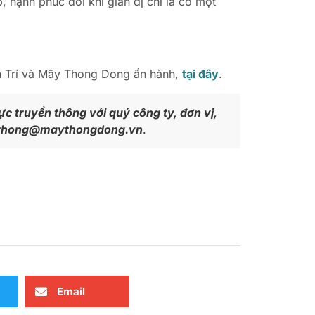
 hạnh phúc đôi khi giản dị chỉ là có một
n Trí và Mây Thong Dong ấn hành,
tại đây
.
c truyền thông với quý công ty, đơn vị,
yenthong@maythongdong.vn
.
Email