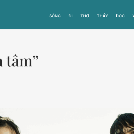
SỐNG
ĐI
THỞ
THẤY
ĐỌC
a tâm”