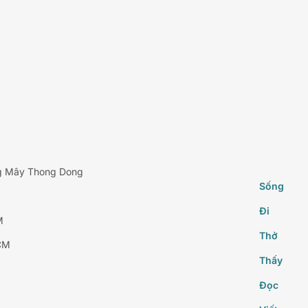
g Mây Thong Dong
Sống
Đi
M
Thở
CM
Thấy
Đọc