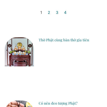
1
2
3
4
Thờ Phật cùng bàn thờ gia tiên
Có nên đeo tượng Phật?