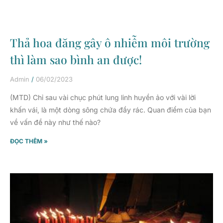
Thả hoa đăng gây ô nhiễm môi trường
thì làm sao bình an được!
Admin
06/02/2023
(MTD) Chỉ sau vài chục phút lung linh huyền ảo với vài lời
khấn vái, là một dòng sông chứa đầy rác. Quan điểm của bạn
về vấn đề này như thế nào?
ĐỌC THÊM »