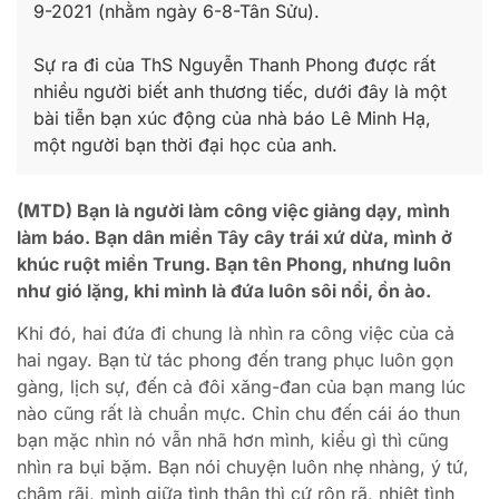
9-2021 (nhằm ngày 6-8-Tân Sửu).
Sự ra đi của ThS Nguyễn Thanh Phong được rất
nhiều người biết anh thương tiếc, dưới đây là một
bài tiễn bạn xúc động của nhà báo Lê Minh Hạ,
một người bạn thời đại học của anh.
(MTD) Bạn là người làm công việc giảng dạy, mình
làm báo. Bạn dân miền Tây cây trái xứ dừa, mình ở
khúc ruột miền Trung. Bạn tên Phong, nhưng luôn
như gió lặng, khi mình là đứa luôn sôi nổi, ồn ào.
Khi đó, hai đứa đi chung là nhìn ra công việc của cả
hai ngay. Bạn từ tác phong đến trang phục luôn gọn
gàng, lịch sự, đến cả đôi xăng-đan của bạn mang lúc
nào cũng rất là chuẩn mực. Chỉn chu đến cái áo thun
bạn mặc nhìn nó vẫn nhã hơn mình, kiểu gì thì cũng
nhìn ra bụi bặm. Bạn nói chuyện luôn nhẹ nhàng, ý tứ,
chậm rãi, mình giữa tình thân thì cứ rộn rã, nhiệt tình