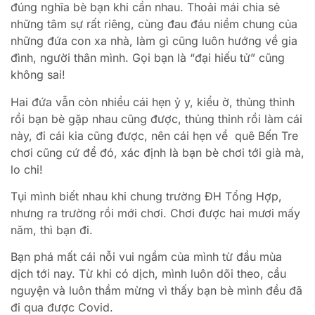
đúng nghĩa bè bạn khi cần nhau. Thoải mái chia sẻ
những tâm sự rất riêng, cùng đau đáu niềm chung của
những đứa con xa nhà, làm gì cũng luôn hướng về gia
đình, người thân mình. Gọi bạn là “đại hiếu tử” cũng
không sai!
Hai đứa vẫn còn nhiều cái hẹn ỷ y, kiểu ờ, thủng thỉnh
rồi bạn bè gặp nhau cũng được, thủng thỉnh rồi làm cái
này, đi cái kia cũng được, nên cái hẹn về quê Bến Tre
chơi cũng cứ để đó, xác định là bạn bè chơi tới già mà,
lo chi!
Tụi mình biết nhau khi chung trường ĐH Tổng Hợp,
nhưng ra trường rồi mới chơi. Chơi được hai mươi mấy
năm, thì bạn đi.
Bạn phá mất cái nỗi vui ngầm của mình từ đầu mùa
dịch tới nay. Từ khi có dịch, mình luôn dõi theo, cầu
nguyện và luôn thầm mừng vì thấy bạn bè mình đều đã
đi qua được Covid.