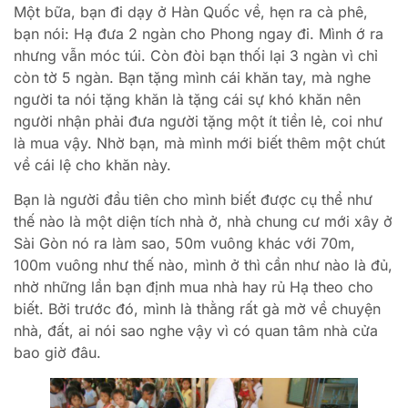
Một bữa, bạn đi dạy ở Hàn Quốc về, hẹn ra cà phê,
bạn nói: Hạ đưa 2 ngàn cho Phong ngay đi. Mình ớ ra
nhưng vẫn móc túi. Còn đòi bạn thối lại 3 ngàn vì chỉ
còn tờ 5 ngàn. Bạn tặng mình cái khăn tay, mà nghe
người ta nói tặng khăn là tặng cái sự khó khăn nên
người nhận phải đưa người tặng một ít tiền lẻ, coi như
là mua vậy. Nhờ bạn, mà mình mới biết thêm một chút
về cái lệ cho khăn này.
Bạn là người đầu tiên cho mình biết được cụ thể như
thế nào là một diện tích nhà ở, nhà chung cư mới xây ở
Sài Gòn nó ra làm sao, 50m vuông khác với 70m,
100m vuông như thế nào, mình ở thì cần như nào là đủ,
nhờ những lần bạn định mua nhà hay rủ Hạ theo cho
biết. Bởi trước đó, mình là thằng rất gà mờ về chuyện
nhà, đất, ai nói sao nghe vậy vì có quan tâm nhà cửa
bao giờ đâu.