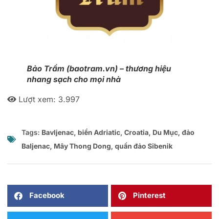
Bảo Trầm (baotram.vn) – thương hiệu
nhang sạch cho mọi nhà
Lượt xem:
3.997
Tags:
Bavljenac
,
biển Adriatic
,
Croatia
,
Du Mục
,
đảo
Baljenac
,
Mây Thong Dong
,
quần đảo Sibenik
Facebook
Pinterest