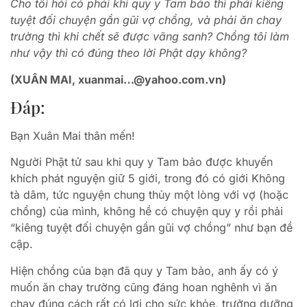
Cho tôi hỏi có phải khi quy y Tam bảo thì phải kiêng
tuyệt đối chuyện gần gũi vợ chồng, và phải ăn chay
trường thì khi chết sẽ được vãng sanh? Chồng tôi làm
như vậy thì có đúng theo lời Phật dạy không?
(XUÂN MAI, xuanmai…@yahoo.com.vn)
Đáp:
Bạn Xuân Mai thân mến!
Người Phật tử sau khi quy y Tam bảo được khuyến
khích phát nguyện giữ 5 giới, trong đó có giới Không
tà dâm, tức nguyện chung thủy một lòng với vợ (hoặc
chồng) của mình, không hề có chuyện quy y rồi phải
“kiêng tuyệt đối chuyện gần gũi vợ chồng” như bạn đề
cập.
Hiện chồng của bạn đã quy y Tam bảo, anh ấy có ý
muốn ăn chay trường cũng đáng hoan nghênh vì ăn
chay đúng cách rất có lợi cho sức khỏe, trưởng dưỡng