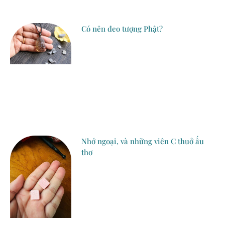
Có nên đeo tượng Phật?
Nhớ ngoại, và những viên C thuở ấu
thơ