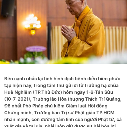
Bên cạnh nhắc lại tình hình dịch bệnh diễn biến phức
tạp hiện nay, trong tâm thư gửi đi từ trường hạ chùa
Huê Nghiêm (TP.Thủ Đức) hôm ngày 1-6-Tân Sửu
(10-7-2021), Trưởng lão Hòa thượng Thích Trí Quảng,
Đệ nhất Phó Pháp chủ kiêm Giám luật Hội đồng
Chứng minh, Trưởng ban Trị sự Phật giáo TP.HCM
nhấn mạnh, con đường tâm linh của người Phật tử, cả
xuất gia và tại gia, phải luôn giữ được sự hài hòa lợi