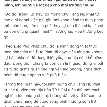
mình, ích người và tốt đẹp cho môi trường chung.
“Do đó, trong lúc này, tôi mong chư Tăng Ni, Phật tử
các giới ngoài việc giữ gìn thời khóa hành trì theo pháp
môn căn bản, còn nên phát huy sự dấn thân chia sẻ với
bà con chung quanh mình”, Trưởng lão Hòa thượng kêu
gọi.
Theo Đức Phó Pháp chủ, đó là hành động thiết thực
theo tinh thần mà Đức Phật đã dạy: hiến tặng sự không
sợ hãi, chia sẻ đồ dùng thiết yếu, xoa dịu nỗi khổ niềm
đau. Đồng thời, chúng ta còn cần tỉnh giác, đừng vì bất
cứ lý do gì mà quên các nguyên tắc phòng, ngừa dịch
bệnh đã được ngành y tế phổ biến.
“Trong thời gian này, tôi kính mong chư Tăng Ni, Phật
tử các tự viện trên địa bàn TP.HCM tuân thủ một cách
nghiêm túc những chỉ thị, hướng dẫn về y tế từ các cơ
quan chức năng để cuộc sống bình thường sớm trở
lại”, Hòa thượng bày tỏ.