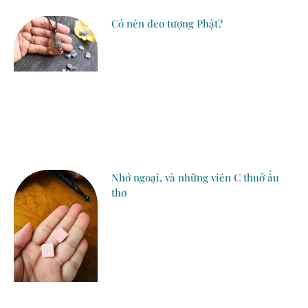
Có nên đeo tượng Phật?
Nhớ ngoại, và những viên C thuở ấu
thơ