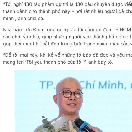
“Tôi nghĩ 130 tác phẩm dự thi là 130 câu chuyện được viế
thành dành cho thành phố này – nơi rất nhiều người đã c
mình”, anh chia sẻ.
Nhà báo Lưu Đình Long cũng gửi lời cảm ơn đến TP.HCM 
sân chơi ý nghĩa, giúp những người yêu thành phố có cơ h
góp thêm một lát cắt đẹp trong bức tranh nhiều màu sắc 
“Để rồi mai này, khi kể về những tờ báo đã đọc và yêu mến
mang tên ‘Tôi yêu thành phố của tôi'”, anh bày tỏ.