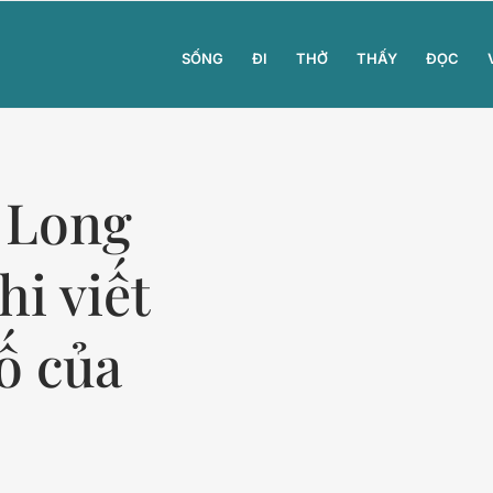
SỐNG
ĐI
THỞ
THẤY
ĐỌC
 Long
hi viết
ố của