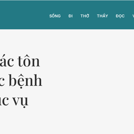
SỐNG
ĐI
THỞ
THẤY
ĐỌC
ác tôn
ác bệnh
ục vụ