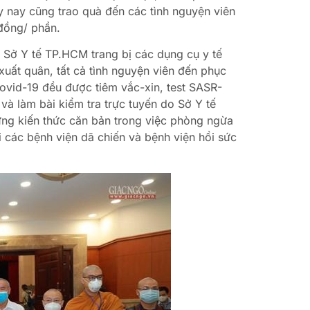
y nay cũng trao quà đến các tình nguyện viên
 đồng/ phần.
c Sở Y tế TP.HCM trang bị các dụng cụ y tế
uất quân, tất cả tình nguyện viên đến phục
 Covid-19 đều được tiêm vắc-xin, test SASR-
à làm bài kiểm tra trực tuyến do Sở Y tế
ng kiến thức căn bản trong việc phòng ngừa
i các bệnh viện dã chiến và bệnh viện hồi sức