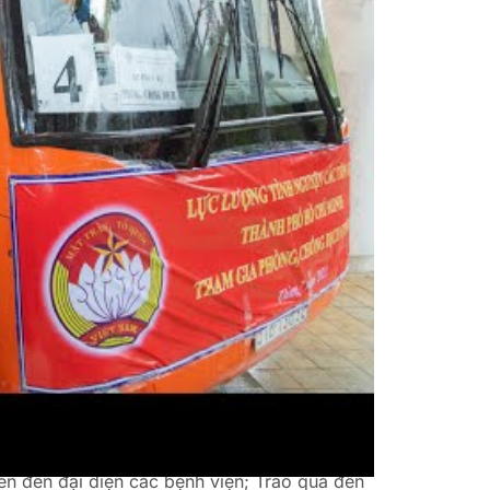
guyện viên
 gồm các tôn giáo: Phật giáo, Công giáo và
15 Tăng Ni gồm 3 Tăng, 12 Ni) và 65 Phật tử.
hục vụ tại Bệnh viện Ung Bướu, Bệnh viện Dã
iên đến đại diện các bệnh viện; Trao quà đến