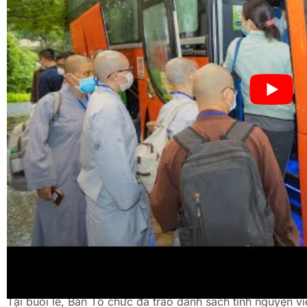
Thượng tọa Thích Nhật Từ, đại diện điều phối tình n
Tình nguyện viên đợt 1 xuất phát sáng nay gồm 299 người
Tin lành. Trong đó, Phật giáo có 80 Tăng Ni, Phật tử (có 
Các tình nguyện viên đợt 1 được Sở Y tế phân công đến p
chiến số 10 và Bệnh viện Dã chiến số 12 (TP.Thủ Đức).
Tại buổi lễ, Ban Tổ chức đã trao danh sách tình nguyện v