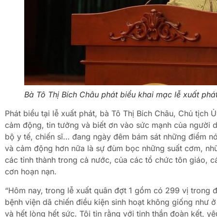
Bà Tô Thị Bích Châu phát biểu khai mạc lễ xuất phá
Phát biểu tại lễ xuất phát, bà Tô Thị Bích Châu, Chủ tị
cảm động, tin tưởng và biết ơn vào sức mạnh của người 
bộ y tế, chiến sĩ… đang ngày đêm bám sát những điểm nón
và cảm động hơn nữa là sự đùm bọc những suất cơm, nhữ
các tỉnh thành trong cả nước, của các tổ chức tôn giáo, c
cơn hoạn nạn.
“Hôm nay, trong lễ xuất quân đợt 1 gồm có 299 vị trong 
bệnh viện dã chiến điều kiện sinh hoạt không giống như ở
và hết lòng hết sức. Tôi tin rằng với tinh thần đoàn kết, 